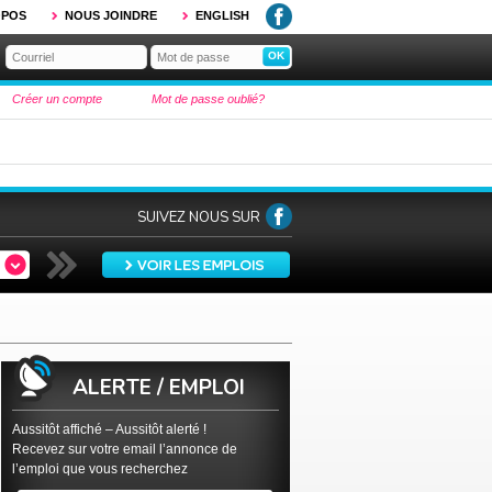
OPOS
NOUS JOINDRE
ENGLISH
Créer un compte
Mot de passe oublié?
SUIVEZ NOUS SUR
ALERTE / EMPLOI
Aussitôt affiché – Aussitôt alerté !
Recevez sur votre email l’annonce de
l’emploi que vous recherchez