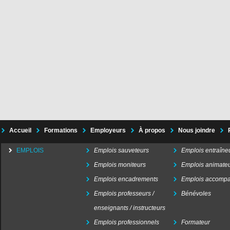
Accueil
Formations
Employeurs
À propos
Nous joindre
EMPLOIS
Emplois sauveteurs
Emplois entraîne
Emplois moniteurs
Emplois animate
Emplois encadrements
Emplois accompa
Emplois professeurs /
Bénévoles
enseignants / instructeurs
Emplois professionnels
Formateur