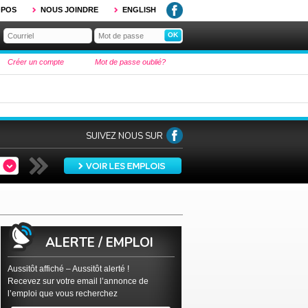
OPOS
NOUS JOINDRE
ENGLISH
Créer un compte
Mot de passe oublié?
SUIVEZ NOUS SUR
ALERTE / EMPLOI
Aussitôt affiché – Aussitôt alerté !
Recevez sur votre email l’annonce de
l’emploi que vous recherchez