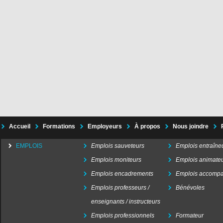
Accueil
Formations
Employeurs
À propos
Nous joindre
EMPLOIS
Emplois sauveteurs
Emplois entraîne
Emplois moniteurs
Emplois animate
Emplois encadrements
Emplois accompa
Emplois professeurs /
Bénévoles
enseignants / instructeurs
Emplois professionnels
Formateur